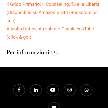
Il Grido Primario: Il Counseling, Tu e la Libertà
(Disponibile su Amazon e altri iBookstore on
line)
Ascolta l'intervista sul mio Canale YouTube
(click & go!)
Per informazioni
facebook
linkedin
youtube
instagram
whatsapp
email