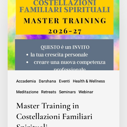
per
Training
la
in
guarigione
Costellazioni
generazionale
Familiari
Spirituali
Accademia
Darshana
Eventi
Health & Wellness
Meditazione
Retreats
Seminars
Webinar
Master Training in
Costellazioni Familiari