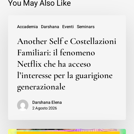
You May Also Like
Another
Accademia
Darshana
Eventi
Seminars
Self
Another Self e Costellazioni
e
Costellazioni
Familiari: il fenomeno
Familiari:
Netflix che ha acceso
il
l’interesse per la guarigione
fenomeno
generazionale
Netflix
che
Darshana Elena
2 Agosto 2026
ha
acceso
l’interesse
Master