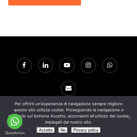
facebook
linkedin
youtube
instagram
whatsapp
email
Per offrirti un'esperienza di navigazione sempre migliore
questo sito utilizza cookie. Proseguendo la navigazione o
© 2026 Darshana.
cliccando sul bottone Accetto, acconsenti all'utilizzo dei cookie
impiegati dal nostro sito.
Accetto
No
Privacy policy