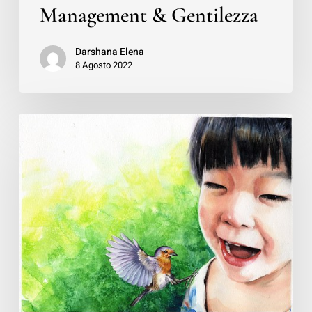
Management & Gentilezza
Darshana Elena
8 Agosto 2022
Sui
Sentieri
dell’Anima
–
un
mio
articolo
per