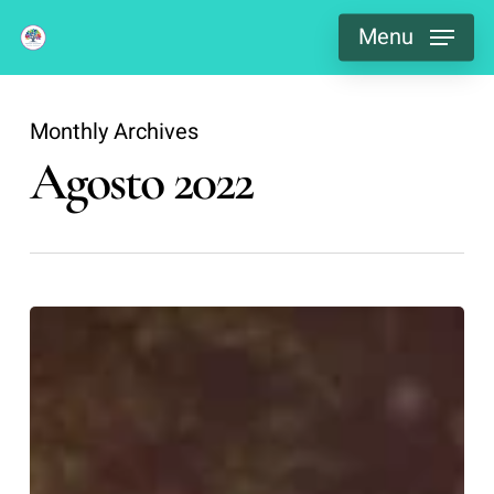
Skip
Menu
to
main
content
Monthly Archives
Agosto 2022
Management
&
Gentilezza